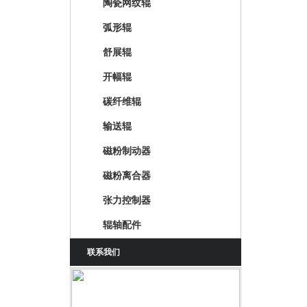
陶瓷网纹辊
弧形辊
舒展辊
开幅辊
碳纤维辊
输送辊
磁粉制动器
磁粉离合器
张力控制器
辊轴配件
联系我们