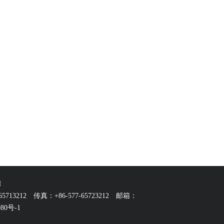
H
65713212
传真：+86-577-65723212 邮箱：
80号-1