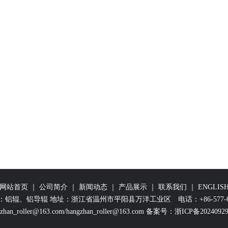
网站首页
｜
公司简介
｜
新闻动态
｜
产品展示
｜
联系我们
｜
ENGLIS
：铝辊、铝导辊 地址：浙江省温州市平阳县万洋工业区 电话：
+86-577-
zhan_roller@163.com
/
hangzhan_roller@163.com
备案号：
浙ICP备20240929