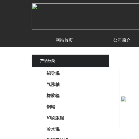
网站首页
公司简介
产品分类
铝导辊
气涨轴
橡胶辊
钢辊
印刷版辊
冷水辊