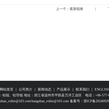
上一个：
弧形辊座
|
网站首页
｜
公司简介
｜
新闻动态
｜
产品展示
｜
联系我们
｜
ENGLIS
：铝辊、铝导辊 地址：浙江省温州市平阳县万洋工业区 电话：
+86-577-
zhan_roller@163.com
/
hangzhan_roller@163.com
备案号：
浙ICP备20240929