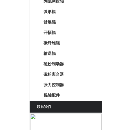
陶瓷网纹辊
弧形辊
舒展辊
开幅辊
碳纤维辊
输送辊
磁粉制动器
磁粉离合器
张力控制器
辊轴配件
联系我们