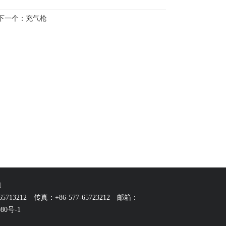
下一个：
充气枪
H
65713212
传真：+86-577-65723212 邮箱：
80号-1