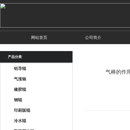
网站首页
公司简介
产品分类
铝导辊
气棒的作
气涨轴
橡胶辊
钢辊
印刷版辊
冷水辊