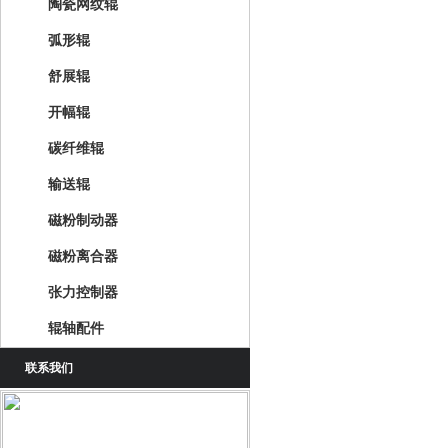
陶瓷网纹辊
弧形辊
舒展辊
开幅辊
碳纤维辊
输送辊
磁粉制动器
磁粉离合器
张力控制器
辊轴配件
联系我们