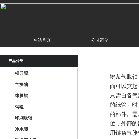
网站首页
公司简介
产品分类
铝导辊
键条气胀轴
气涨轴
面可以突起
只需自备气
橡胶辊
的纸管）时
钢辊
的部件。需
印刷版辊
位，外部的
冷水辊
用键条气胀