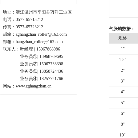
地址：浙江温州市平阳县万洋工业区
电话：0577-65713212
传真：0577-65723212
气胀轴数据：
邮箱：
zghangzhan_roller@163.com
规格
邮箱：
hangzhan_roller@163.com
1"
联系人：叶经理 |
15067868986
业务员①|
18968769695
1.5"
业务员②|
15067733398
2"
业务员③|
13858724436
业务员④|
18257721766
3"
网站：
www.zghangzhan.cn
4"
5"
6"
8"
10"