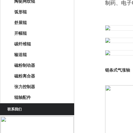
陶瓷网纹辊
制药、电子
弧形辊
舒展辊
开幅辊
碳纤维辊
输送辊
磁粉制动器
链条式气涨轴
磁粉离合器
张力控制器
辊轴配件
联系我们